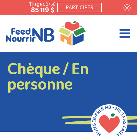
Tirage 50/50:
PARTICIPER
85 119 $
Chèque / En
personne