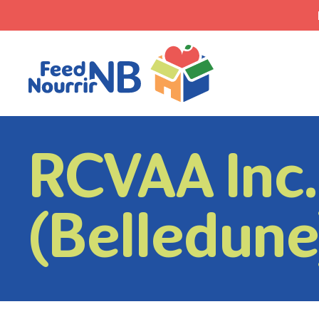
RCVAA Inc.
(Belledune