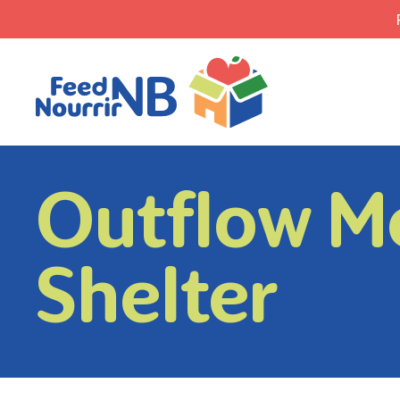
Outflow M
Shelter