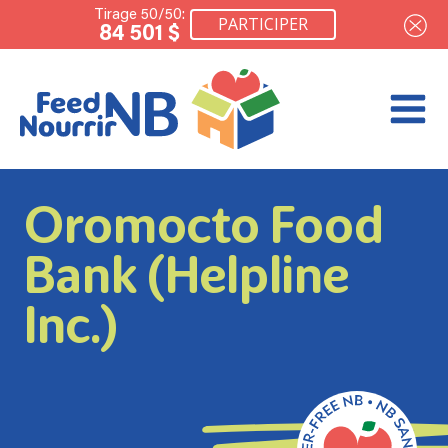
Tirage 50/50:
PARTICIPER
84 501 $
Oromocto Food
Bank (Helpline
Inc.)